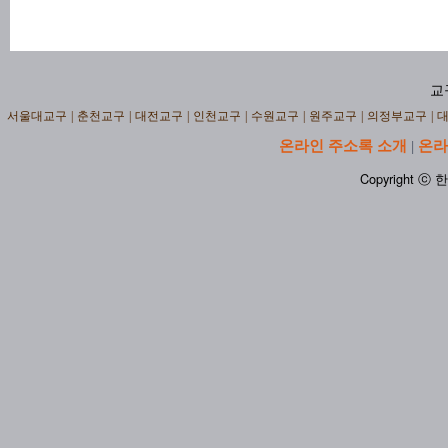
교
서울대교구
|
춘천교구
|
대전교구
|
인천교구
|
수원교구
|
원주교구
|
의정부교구
|
온라인 주소록 소개
온라
|
Copyright ⓒ