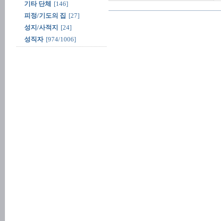
기타 단체
[146]
피정/기도의 집
[27]
성지/사적지
[24]
성직자
[974/1006]