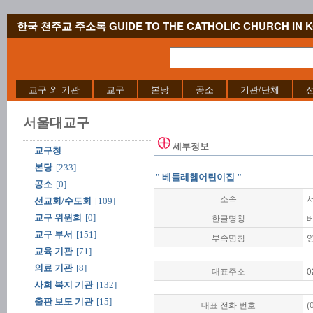
한국 천주교 주소록 GUIDE TO THE CATHOLIC CHURCH IN 
교구 외 기관
교구
본당
공소
기관/단체
서울대교구
세부정보
교구청
본당
[233]
" 베들레헴어린이집 "
공소
[0]
소속
선교회/수도회
[109]
한글명칭
교구 위원회
[0]
교구 부서
[151]
부속명칭
교육 기관
[71]
의료 기관
[8]
대표주소
0
사회 복지 기관
[132]
출판 보도 기관
[15]
대표 전화 번호
(