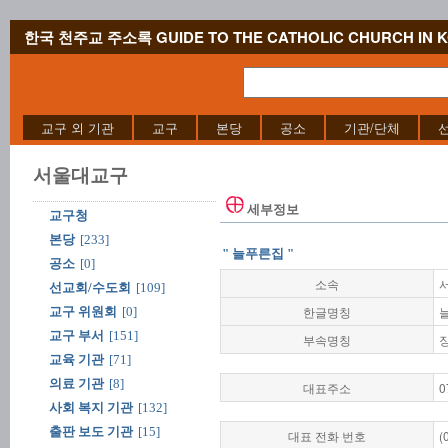
한국 천주교 주소록 GUIDE TO THE CATHOLIC CHURCH IN 
교구 외 기관
교구
본당
공소
기관/단체
서울대교구
세부정보
교구청
본당
[233]
" 늘푸른집 "
공소
[0]
소속
선교회/수도회
[109]
한글명칭
교구 위원회
[0]
교구 부서
[151]
부속명칭
교육 기관
[71]
의료 기관
[8]
대표주소
0
사회 복지 기관
[132]
출판 보도 기관
[15]
대표 전화 번호
(