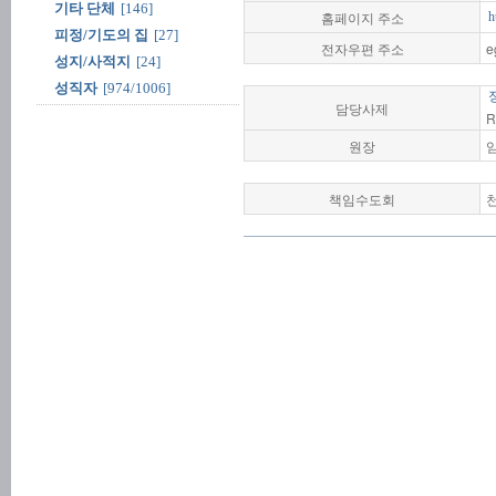
기타 단체
[146]
홈페이지 주소
h
피정/기도의 집
[27]
전자우편 주소
e
성지/사적지
[24]
성직자
[974/1006]
담당사제
R
원장
책임수도회