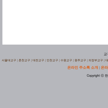
교
서울대교구
|
춘천교구
|
대전교구
|
인천교구
|
수원교구
|
원주교구
|
의정부교구
|
온라인 주소록 소개
온라
|
Copyright ⓒ