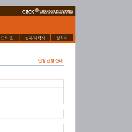
기도의 집
성지/사적지
성직자
변경 신청 안내