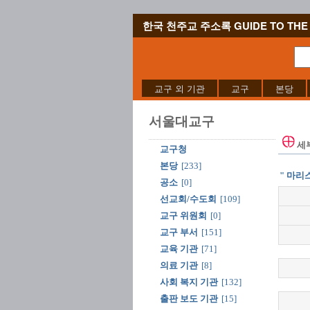
한국 천주교 주소록 GUIDE TO THE 
교구 외 기관
교구
본당
서울대교구
세
교구청
본당
[233]
" 마리
공소
[0]
선교회/수도회
[109]
교구 위원회
[0]
교구 부서
[151]
교육 기관
[71]
의료 기관
[8]
사회 복지 기관
[132]
출판 보도 기관
[15]