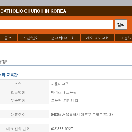
CATHOLIC CHURCH IN KOREA
공소
기관/단체
선교회/수도회
해외교포교회
피정/
부정보
스타 교육관 "
소속
서울대교구
한글명칭
마리스타 교육관
부속명칭
교육관, 피정의 집
대표주소
04085 서울특별시 마포구 토정로2길 37
대표 전화 번호
(02)333-6227