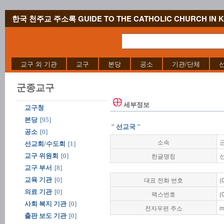
한국 천주교 주소록 GUIDE TO THE CATHOLIC CHURCH IN 
교구 외 기관
교구
본당
공소
기관/단체
군종교구
세부정보
교구청
본당
[95]
" 선교국 "
공소
[0]
소속
선교회/수도회
[1]
한글명칭
교구 위원회
[0]
교구 부서
[8]
대표 전화 번호
(
교육 기관
[0]
의료 기관
[0]
팩스번호
(
사회 복지 기관
[0]
전자우편 주소
m
출판 보도 기관
[0]