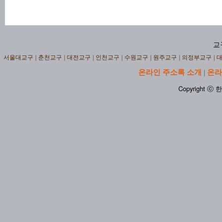
교
서울대교구
|
춘천교구
|
대전교구
|
인천교구
|
수원교구
|
원주교구
|
의정부교구
|
온라인 주소록 소개
온라
|
Copyright ⓒ