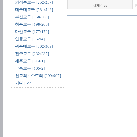
의정부교구
[252/257]
사제수품
1
대구대교구
[531/542]
부산교구
[358/365]
청주교구
[198/206]
마산교구
[177/179]
안동교구
[95/94]
광주대교구
[302/309]
전주교구
[232/237]
제주교구
[61/61]
군종교구
[105/2]
선교회ㆍ수도회
[999/997]
기타
[5/2]