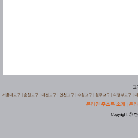
교
서울대교구
|
춘천교구
|
대전교구
|
인천교구
|
수원교구
|
원주교구
|
의정부교구
|
온라인 주소록 소개
온라
|
Copyright ⓒ