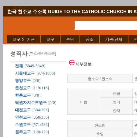
한국 천주교 주소록 GUIDE TO THE CATHOLIC CHURCH IN 
교구 외 기관
교구
본당
공소
기관/단체
성직자
[현소속/원소속]
세부정보
전체
[5849/5849]
서울대교구
[974/1006]
현소속 / 원소속
평양교구
[0/0]
춘천교구
[119/116]
한글
함흥교구
[0/0]
이름
영어
R
덕원자치수도원구
[0/0]
대전교구
[384/396]
한자
인천교구
[358/365]
수원교구
[571/586]
현소임
원주교구
[128/129]
축일
0