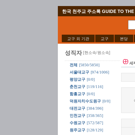
한국 천주교 주소록 GUIDE TO THE 
교구 외 기관
교구
본당
성직자
[현소속/원소속]
세
전체
[5850/5850]
서울대교구
[974/1006]
평양교구
[0/0]
춘천교구
[119/116]
함흥교구
[0/0]
덕원자치수도원구
[0/0]
대전교구
[384/396]
인천교구
[358/365]
수원교구
[572/587]
원주교구
[128/129]