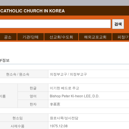
CATHOLIC CHURCH IN KOREA
공소
기관/단체
선교회/수도회
해외교포교회
피정/
부정보
현소속 / 원소속
의정부교구 / 의정부교구
한글
이기헌 베드로 주교
이름
영어
Bishop Peter Ki-heon LEE, D.D.
한자
李基憲
현소임
원로사목/성사전담
사제수품
1975.12.08