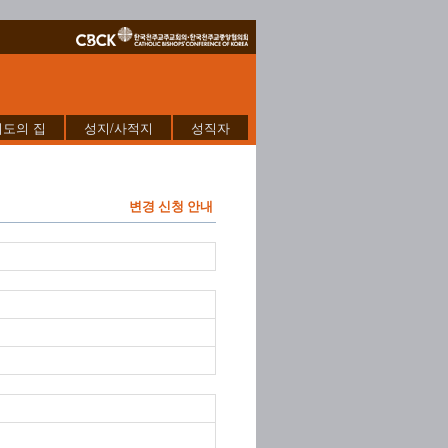
기도의 집
성지/사적지
성직자
변경 신청 안내