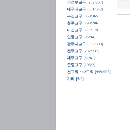
의정부교구
[252/257]
대구대교구
[531/542]
부산교구
[358/365]
청주교구
[198/206]
마산교구
[177/179]
안동교구
[95/94]
광주대교구
[302/309]
전주교구
[232/237]
제주교구
[61/61]
군종교구
[105/2]
선교회ㆍ수도회
[999/997]
기타
[5/2]