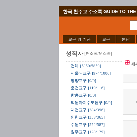
한국 천주교 주소록 GUIDE TO THE 
교구 외 기관
교구
본당
성직자
[현소속/원소속]
세
전체
[5850/5850]
서울대교구
[974/1006]
평양교구
[0/0]
춘천교구
[119/116]
함흥교구
[0/0]
덕원자치수도원구
[0/0]
대전교구
[384/396]
인천교구
[358/365]
수원교구
[572/587]
원주교구
[128/129]