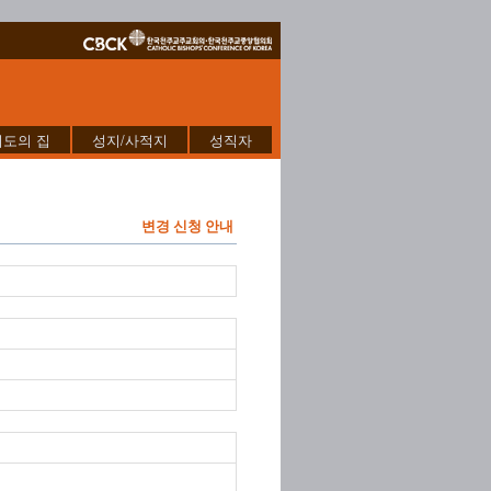
기도의 집
성지/사적지
성직자
변경 신청 안내