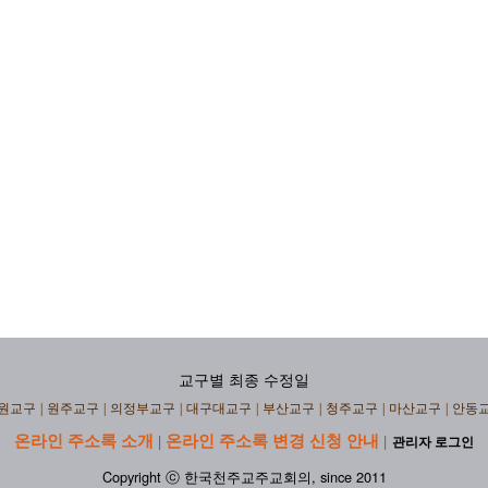
교구별 최종 수정일
원교구
|
원주교구
|
의정부교구
|
대구대교구
|
부산교구
|
청주교구
|
마산교구
|
안동
온라인 주소록 소개
온라인 주소록 변경 신청 안내
|
|
관리자 로그인
Copyright ⓒ 한국천주교주교회의, since 2011