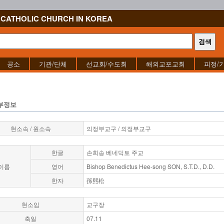
CATHOLIC CHURCH IN KOREA
공소
기관/단체
선교회/수도회
해외교포교회
피정/
부정보
현소속 / 원소속
의정부교구 / 의정부교구
한글
손희송 베네딕토 주교
이름
영어
Bishop Benedictus Hee-song SON, S.T.D., D.D.
한자
孫熙松
현소임
교구장
축일
07.11