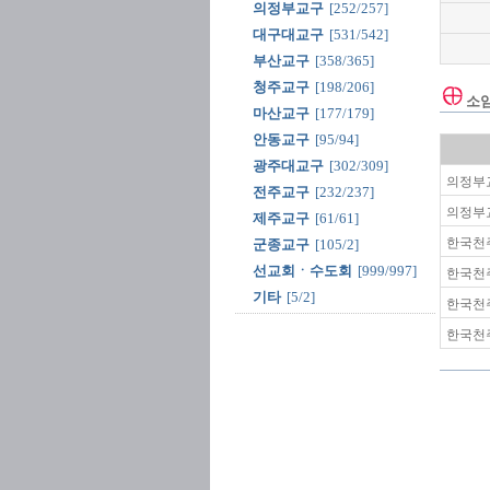
의정부교구
[252/257]
대구대교구
[531/542]
부산교구
[358/365]
청주교구
[198/206]
소
마산교구
[177/179]
안동교구
[95/94]
광주대교구
[302/309]
의정부교
전주교구
[232/237]
의정부교
제주교구
[61/61]
한국천
군종교구
[105/2]
선교회ㆍ수도회
[999/997]
한국천
기타
[5/2]
한국천
한국천