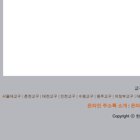
교
서울대교구
|
춘천교구
|
대전교구
|
인천교구
|
수원교구
|
원주교구
|
의정부교구
|
온라인 주소록 소개
온라
|
Copyright ⓒ