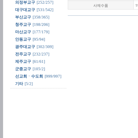
의정부교구
[252/257]
사제수품
1
대구대교구
[531/542]
부산교구
[358/365]
청주교구
[198/206]
마산교구
[177/179]
안동교구
[95/94]
광주대교구
[302/309]
전주교구
[232/237]
제주교구
[61/61]
군종교구
[105/2]
선교회ㆍ수도회
[999/997]
기타
[5/2]