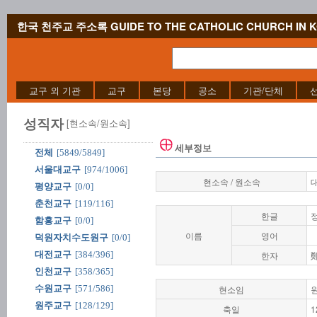
한국 천주교 주소록 GUIDE TO THE CATHOLIC CHURCH IN 
교구 외 기관
교구
본당
공소
기관/단체
성직자
[현소속/원소속]
세부정보
전체
[5849/5849]
서울대교구
[974/1006]
현소속 / 원소속
평양교구
[0/0]
춘천교구
[119/116]
한글
함흥교구
[0/0]
이름
영어
덕원자치수도원구
[0/0]
대전교구
[384/396]
한자
인천교구
[358/365]
수원교구
[571/586]
현소임
원주교구
[128/129]
축일
1