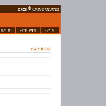
기도의 집
성지/사적지
성직자
변경 신청 안내