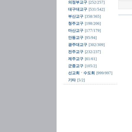
의정부교구
[252/257]
대구대교구
[531/542]
부산교구
[358/365]
청주교구
[198/206]
마산교구
[177/179]
안동교구
[95/94]
광주대교구
[302/309]
전주교구
[232/237]
제주교구
[61/61]
군종교구
[105/2]
선교회ㆍ수도회
[999/997]
기타
[5/2]