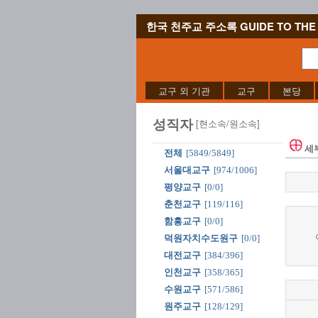
한국 천주교 주소록 GUIDE TO THE 
교구 외 기관
교구
본당
성직자
[현소속/원소속]
세
전체
[5849/5849]
서울대교구
[974/1006]
평양교구
[0/0]
춘천교구
[119/116]
함흥교구
[0/0]
덕원자치수도원구
[0/0]
대전교구
[384/396]
인천교구
[358/365]
수원교구
[571/586]
원주교구
[128/129]