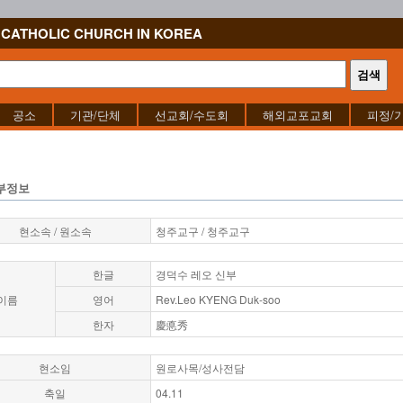
CATHOLIC CHURCH IN KOREA
공소
기관/단체
선교회/수도회
해외교포교회
피정/
부정보
현소속 / 원소속
청주교구 / 청주교구
한글
경덕수 레오 신부
이름
영어
Rev.Leo KYENG Duk-soo
한자
慶悳秀
현소임
원로사목/성사전담
축일
04.11