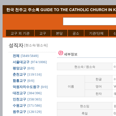
한국 천주교 주소록 GUIDE TO THE CATHOLIC CHURCH IN 
교구 외 기관
교구
본당
공소
기관/단체
성직자
[현소속/원소속]
세부정보
전체
[5849/5849]
서울대교구
[974/1006]
현소속 / 원소속
평양교구
[0/0]
춘천교구
[119/116]
한글
함흥교구
[0/0]
이름
영어
V
덕원자치수도원구
[0/0]
대전교구
[384/396]
한자
인천교구
[358/365]
수원교구
[571/586]
현소임
원주교구
[128/129]
축일
0