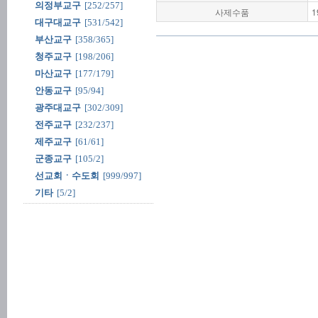
의정부교구
[252/257]
사제수품
1
대구대교구
[531/542]
부산교구
[358/365]
청주교구
[198/206]
마산교구
[177/179]
안동교구
[95/94]
광주대교구
[302/309]
전주교구
[232/237]
제주교구
[61/61]
군종교구
[105/2]
선교회ㆍ수도회
[999/997]
기타
[5/2]