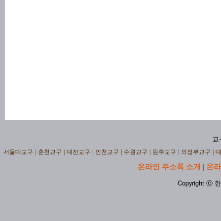
교
서울대교구
|
춘천교구
|
대전교구
|
인천교구
|
수원교구
|
원주교구
|
의정부교구
|
온라인 주소록 소개
온라
|
Copyright ⓒ