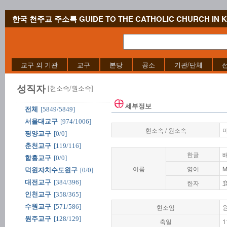
한국 천주교 주소록 GUIDE TO THE CATHOLIC CHURCH IN 
교구 외 기관
교구
본당
공소
기관/단체
성직자
[현소속/원소속]
세부정보
전체
[5849/5849]
서울대교구
[974/1006]
현소속 / 원소속
평양교구
[0/0]
춘천교구
[119/116]
한글
함흥교구
[0/0]
이름
영어
M
덕원자치수도원구
[0/0]
대전교구
[384/396]
한자
인천교구
[358/365]
수원교구
[571/586]
현소임
원주교구
[128/129]
축일
1