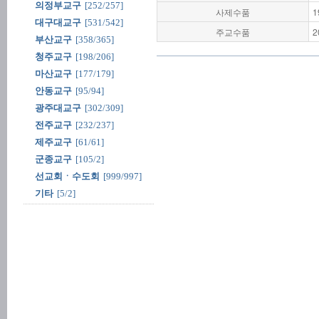
의정부교구
[252/257]
사제수품
1
대구대교구
[531/542]
주교수품
2
부산교구
[358/365]
청주교구
[198/206]
마산교구
[177/179]
안동교구
[95/94]
광주대교구
[302/309]
전주교구
[232/237]
제주교구
[61/61]
군종교구
[105/2]
선교회ㆍ수도회
[999/997]
기타
[5/2]