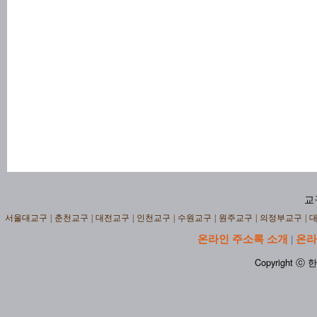
교
서울대교구
|
춘천교구
|
대전교구
|
인천교구
|
수원교구
|
원주교구
|
의정부교구
|
온라인 주소록 소개
온라
|
Copyright ⓒ