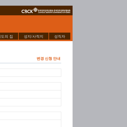
기도의 집
성지/사적지
성직자
변경 신청 안내