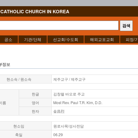
CATHOLIC CHURCH IN KOREA
공소
기관/단체
선교회/수도회
해외교포교회
피정/
부정보
현소속 / 원소속
제주교구 / 제주교구
한글
김창렬 바오로 주교
이름
영어
Most Rev. Paul T.R. Kim, D.D.
한자
金昌烈
현소임
원로사목/성사전담
축일
06.29