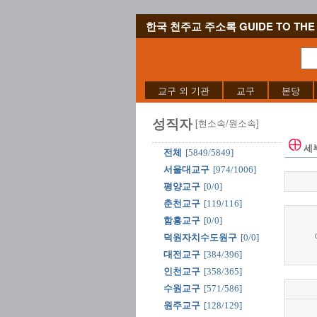
한국 천주교 주소록 GUIDE TO THE 
교구 외 기관
교구
본당
성직자
[현소속/원소속]
세
전체
[5849/5849]
서울대교구
[974/1006]
평양교구
[0/0]
춘천교구
[119/116]
함흥교구
[0/0]
덕원자치수도원구
[0/0]
대전교구
[384/396]
인천교구
[358/365]
수원교구
[571/586]
원주교구
[128/129]