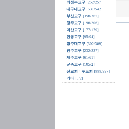
의정부교구
[252/257]
대구대교구
[531/542]
부산교구
[358/365]
청주교구
[198/206]
마산교구
[177/179]
안동교구
[95/94]
광주대교구
[302/309]
전주교구
[232/237]
제주교구
[61/61]
군종교구
[105/2]
선교회ㆍ수도회
[999/997]
기타
[5/2]