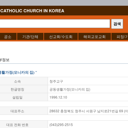
CATHOLIC CHURCH IN KOREA
공소
기관/단체
선교회/수도회
해외교포교회
피정/
부정보
생활가정(모니카의 집) "
소속
청주교구
한글명칭
공동생활가정(모니카의 집)
설립일
1996.12.10
대표주소
28632 충청북도 청주시 서원구 남지로21번길 69 (
대표 전화 번호
(043)295-2515