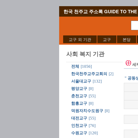
한국 천주교 주소록 GUIDE TO THE 
교구 외 기관
교구
본당
사회 복지 기관
세
전체
[1056]
한국천주교주교회의
[2]
" 공동
서울대교구
[132]
평양교구
[0]
춘천교구
[55]
함흥교구
[0]
덕원자치수도원구
[0]
대전교구
[55]
인천교구
[76]
수원교구
[120]