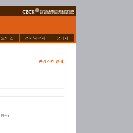
기도의 집
성지/사적지
성직자
변경 신청 안내
미평동)