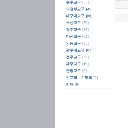
원주교구
[55]
의정부교구
[45]
대구대교구
[88]
부산교구
[79]
청주교구
[88]
마산교구
[69]
안동교구
[35]
광주대교구
[82]
전주교구
[56]
제주교구
[19]
군종교구
[0]
선교회ㆍ수도회
[0]
기타
[0]