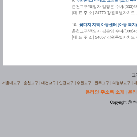
까리따스 마태오 요양원 (노인 복지
춘천교구/책임자 임영은 수녀/(033)638
[대 표 주 소] 24770 강원특별자치
10.
꽃다지 지역 아동센터 (아동 복지)
춘천교구/책임자 김은영 수녀/(033)458
[대 표 주 소] 24057 강원특별자치도
교
서울대교구
|
춘천교구
|
대전교구
|
인천교구
|
수원교구
|
원주교구
|
의정부교구
|
온라인 주소록 소개
온라
|
Copyright ⓒ