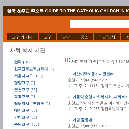
한국 천주교 주소록 GUIDE TO THE CATHOLIC CHURCH IN 
교구 외 기관
교구
본당
공소
기관/단체
사회 복지 기관
[춘천교구] 1-10 / 
사회 복지 기관
전체
[1056]
한국천주교주교회의
[2]
1.
가산이주노동자지원센터
서울대교구
[132]
춘천교구/(031)543-5795
평양교구
[0]
[대 표 주 소] 11164 경기도 포천시
춘천교구
[55]
2.
함흥교구
[0]
가톨릭 춘천 사회복지회 (사회복지
춘천교구/이사장 차흥길 미카엘비안네 신부
덕원자치수도원구
[0]
[대 표 주 소] 24355 강원특별자치
대전교구
[55]
인천교구
[76]
3.
가평 꽃동네
수원교구
[120]
춘천교구/(031)589-0100~5