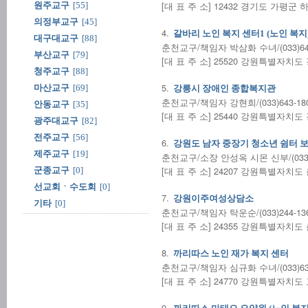
[대 표 주 소] 12432 경기도 가평군
원주교구
[55]
의정부교구
[45]
4.
갈바리 노인 복지 센터1 (노인 복지
대구대교구
[88]
춘천교구/책임자 박삼화 수녀/(033)644
부산교구
[79]
[대 표 주 소] 25520 강원특별자치도
청주교구
[88]
5.
마산교구
[69]
강릉시 장애인 종합복지관
춘천교구/책임자 강현희/(033)643-18
안동교구
[35]
[대 표 주 소] 25440 강원특별자치
광주대교구
[82]
전주교구
[56]
6.
강원도 남자 중장기 청소년 쉼터 보
제주교구
[19]
춘천교구/소장 안성옥 시몬 신부/(033)2
[대 표 주 소] 24207 강원특별자치도
군종교구
[0]
선교회ㆍ수도회
[0]
7.
강원이주여성상담소
기타
[0]
춘천교구/책임자 탁운순/(033)244-13
[대 표 주 소] 24355 강원특별자치도
8.
까리따스 노인 재가 복지 센터
춘천교구/책임자 심규화 수녀/(033)638
[대 표 주 소] 24770 강원특별자치
9.