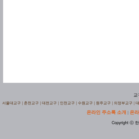
교
서울대교구
|
춘천교구
|
대전교구
|
인천교구
|
수원교구
|
원주교구
|
의정부교구
|
온라인 주소록 소개
온라
|
Copyright ⓒ