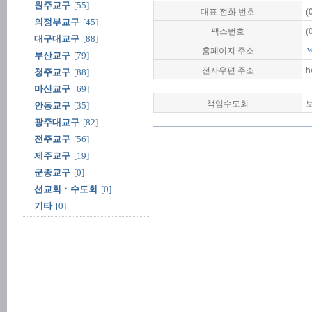
원주교구
[55]
대표 전화 번호
(
의정부교구
[45]
팩스번호
(
대구대교구
[88]
홈페이지 주소
w
부산교구
[79]
전자우편 주소
h
청주교구
[88]
마산교구
[69]
책임수도회
안동교구
[35]
광주대교구
[82]
전주교구
[56]
제주교구
[19]
군종교구
[0]
선교회ㆍ수도회
[0]
기타
[0]