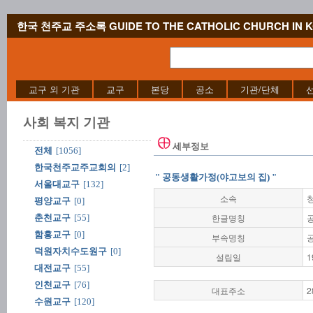
한국 천주교 주소록 GUIDE TO THE CATHOLIC CHURCH IN 
교구 외 기관
교구
본당
공소
기관/단체
사회 복지 기관
세부정보
전체
[1056]
한국천주교주교회의
[2]
" 공동생활가정(야고보의 집) "
서울대교구
[132]
소속
평양교구
[0]
한글명칭
춘천교구
[55]
함흥교구
[0]
부속명칭
덕원자치수도원구
[0]
설립일
1
대전교구
[55]
인천교구
[76]
대표주소
2
수원교구
[120]