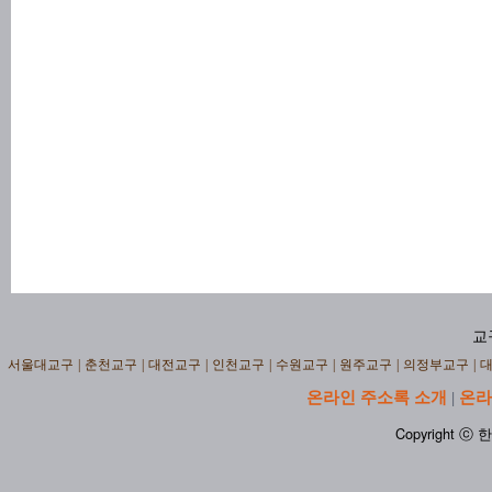
교
서울대교구
|
춘천교구
|
대전교구
|
인천교구
|
수원교구
|
원주교구
|
의정부교구
|
온라인 주소록 소개
온라
|
Copyright ⓒ