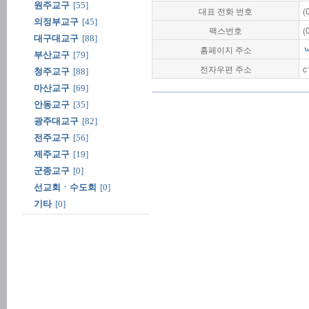
원주교구
[55]
대표 전화 번호
(
의정부교구
[45]
팩스번호
(
대구대교구
[88]
홈페이지 주소
w
부산교구
[79]
전자우편 주소
c
청주교구
[88]
마산교구
[69]
안동교구
[35]
광주대교구
[82]
전주교구
[56]
제주교구
[19]
군종교구
[0]
선교회ㆍ수도회
[0]
기타
[0]