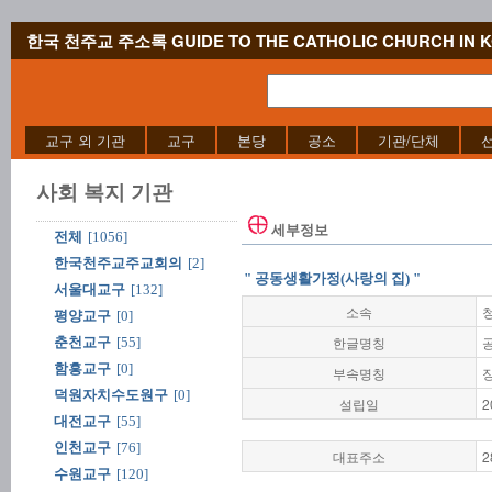
한국 천주교 주소록 GUIDE TO THE CATHOLIC CHURCH IN 
교구 외 기관
교구
본당
공소
기관/단체
사회 복지 기관
세부정보
전체
[1056]
한국천주교주교회의
[2]
" 공동생활가정(사랑의 집) "
서울대교구
[132]
소속
평양교구
[0]
한글명칭
춘천교구
[55]
함흥교구
[0]
부속명칭
덕원자치수도원구
[0]
설립일
2
대전교구
[55]
인천교구
[76]
대표주소
2
수원교구
[120]