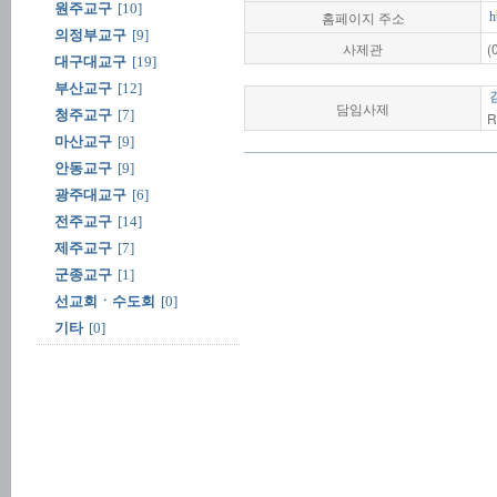
원주교구
[10]
홈페이지 주소
h
의정부교구
[9]
사제관
(
대구대교구
[19]
부산교구
[12]
담임사제
청주교구
[7]
R
마산교구
[9]
안동교구
[9]
광주대교구
[6]
전주교구
[14]
제주교구
[7]
군종교구
[1]
선교회ㆍ수도회
[0]
기타
[0]