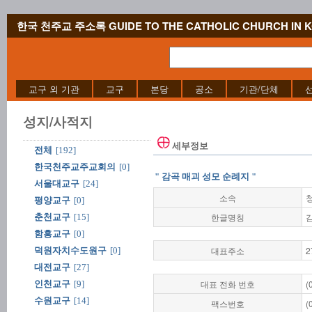
한국 천주교 주소록 GUIDE TO THE CATHOLIC CHURCH IN 
교구 외 기관
교구
본당
공소
기관/단체
성지/사적지
세부정보
전체
[192]
한국천주교주교회의
[0]
" 감곡 매괴 성모 순례지 "
서울대교구
[24]
소속
평양교구
[0]
한글명칭
춘천교구
[15]
함흥교구
[0]
대표주소
2
덕원자치수도원구
[0]
대전교구
[27]
대표 전화 번호
(
인천교구
[9]
수원교구
[14]
팩스번호
(