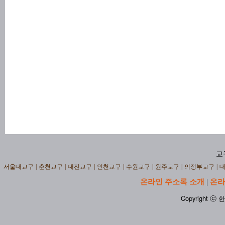
교
서울대교구
|
춘천교구
|
대전교구
|
인천교구
|
수원교구
|
원주교구
|
의정부교구
|
온라인 주소록 소개
온라
|
Copyright ⓒ