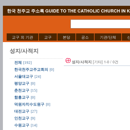
한국 천주교 주소록 GUIDE TO THE CATHOLIC CHURCH IN 
교구 외 기관
교구
본당
공소
기관/단체
성지/사적지
[기타] 1-0 / 0건
성지/사적지
전체
[192]
한국천주교주교회의
[0]
서울대교구
[24]
평양교구
[0]
춘천교구
[15]
함흥교구
[0]
덕원자치수도원구
[0]
대전교구
[27]
인천교구
[9]
수원교구
[14]