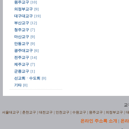
원주교구
[10]
의정부교구
[9]
대구대교구
[19]
부산교구
[12]
청주교구
[7]
마산교구
[9]
안동교구
[9]
광주대교구
[6]
전주교구
[14]
제주교구
[7]
군종교구
[1]
선교회ㆍ수도회
[0]
기타
[0]
교
서울대교구
|
춘천교구
|
대전교구
|
인천교구
|
수원교구
|
원주교구
|
의정부교구
|
온라인 주소록 소개
온라
|