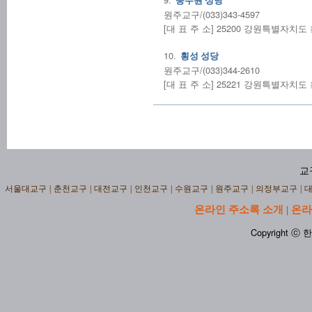
풍수원 성당
원주교구/(033)343-4597
[대 표 주 소] 25200 강원특별자치
10.
횡성 성당
원주교구/(033)344-2610
[대 표 주 소] 25221 강원특별자치
교
서울대교구
|
춘천교구
|
대전교구
|
인천교구
|
수원교구
|
원주교구
|
의정부교구
|
온라인 주소록 소개
온라
|
Copyright ⓒ