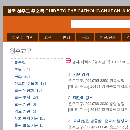
한국 천주교 주소록 GUIDE TO THE CATHOLIC CHURCH IN 
교구 외 기관
교구
본당
공소
기관/단체
원주교구
[원주교구] 1-10 / 10건
성지/사적지
교구청
본당
[54]
1.
강원 감영
공소
[36]
원주교구/(033)765-3350 원동성당
선교회/수도회
[18]
[대 표 주 소] 26431 강원특별자치도
교구 위원회
[19]
2.
교구 부서
[23]
대안리 공소
원주교구/(033)766-3030 흥업성당
교육 기관
[8]
[대 표 주 소] 26492 강원특별자치
의료 기관
[1]
사회 복지 기관
[55]
3.
묘재(성인 남종삼 · 순교자 남상교 
출판 보도 기관
[1]
원주교구/(033)763-2343 용소막성당