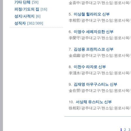
金喜中/광주대교구/현소임:원로사목/성사전
기타 단체
[59]
피정/기도의 집
[16]
5.
이상철 힐라리오 신부
성지/사적지
[6]
李相哲/광주대교구/현소임:원로사목/성사
성직자
[302/309]
6.
이영수 세례자요한 신부
李榮守/광주대교구/현소임:원로사목/성사
7.
김성용 프란치스코 신부
金成鏞/광주대교구/현소임:원로사목/성사
8.
이천수 라자로 신부
李淺水/광주대교구/현소임:원로사목/성사
9.
김재영 아우구스티노 신부
金在營/광주대교구/현소임:원로사목/성사
10.
서상채 유스티노 신부
徐相彩/광주대교구/현소임:원로사목/성사
1
2
3