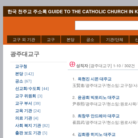
한국 천주교 주소록 GUIDE TO THE CATHOLIC CHURCH IN 
교구 외 기관
교구
본당
공소
기관/단체
광주대교구
[광주대교구] 1-10 / 302건
성직자
교구청
본당
[142]
1.
옥현진 시몬 대주교
공소
[67]
玉賢進/광주대교구/현소임:교구장/사제수품:
선교회/수도회
[44]
교구 위원회
[3]
2.
윤공희 빅토리노 대주교
尹恭熙/광주대교구/현소임:원로사목/성사전
교구 부서
[39]
교육 기관
[24]
3.
최창무 안드레아 대주교
의료 기관
[4]
崔昌武/광주대교구/현소임:원로사목/성사전
사회 복지 기관
[82]
출판 보도 기관
[5]
4.
김희중 히지노 대주교