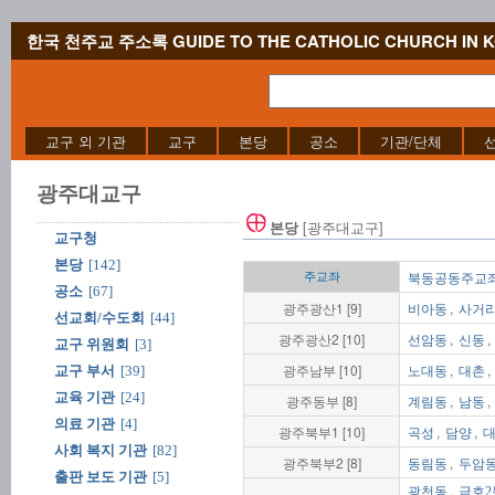
한국 천주교 주소록 GUIDE TO THE CATHOLIC CHURCH IN 
교구 외 기관
교구
본당
공소
기관/단체
광주대교구
[광주대교구]
본당
교구청
본당
[142]
주교좌
북동공동주교
공소
[67]
광주광산1 [9]
,
비아동
사거
선교회/수도회
[44]
광주광산2 [10]
,
,
선암동
신동
교구 위원회
[3]
광주남부 [10]
,
,
교구 부서
[39]
노대동
대촌
교육 기관
[24]
광주동부 [8]
,
,
계림동
남동
의료 기관
[4]
광주북부1 [10]
,
,
곡성
담양
사회 복지 기관
[82]
광주북부2 [8]
,
동림동
두암
출판 보도 기관
[5]
,
광천동
금호2