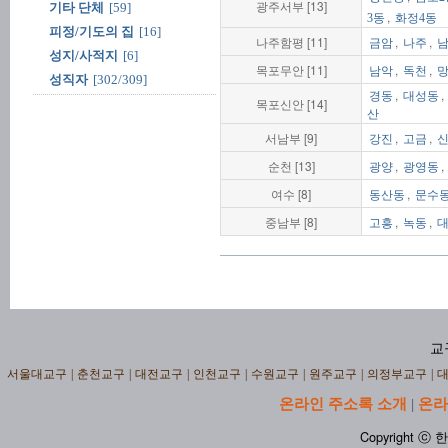
광주서부 [13]
기타 단체
[59]
,
3동
화정4동
피정/기도의 집
[16]
나주함평 [11]
,
,
금암
나주
성지/사적지
[6]
목포무안 [11]
,
,
남악
독천
성직자
[302/309]
,
,
경동
대성동
목포신안 [14]
산
서남부 [9]
,
,
강진
고금
순천 [13]
,
,
광양
광영동
여수 [8]
,
동산동
문수
중남부 [8]
,
,
고흥
녹동
교
서울대교구
|
춘천교구
|
대전교구
|
인천교구
|
수원교구
|
원주교구
|
의정부교구
|
온라인 주소록 소개
온라
|
Copyright ⓒ