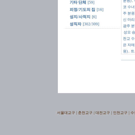
,
분원)
기타 단체
[59]
코 수녀
피정/기도의 집
[16]
주 분원
성지/사적지
[6]
신 마리
성직자
[302/309]
광주 분
성모 승
전교 수
은 자매
,
원)
트
서울대교구
|
춘천교구
|
대전교구
|
인천교구
|
수