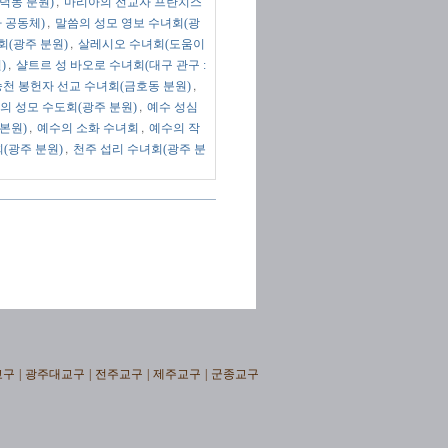
,
덕동 분원)
마리아의 전교자 프란치스
,
 공동체)
말씀의 성모 영보 수녀회(광
,
회(광주 분원)
살레시오 수녀회(도움이
,
)
샬트르 성 바오로 수녀회(대구 관구 :
,
승천 봉헌자 선교 수녀회(금호동 분원)
,
의 성모 수도회(광주 분원)
예수 성심
,
,
본원)
예수의 소화 수녀회
예수의 작
,
(광주 분원)
천주 섭리 수녀회(광주 분
교구
|
광주대교구
|
전주교구
|
제주교구
|
군종교구