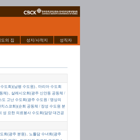
기도의 집
성지/사적지
성직자
,
수도회)(남평 수도원)
마리아 수도회
,
동체)
살레시오회(광주 신안동 공동체 /
도 고난 수도회(광주 수도원 / 명상의
치스코회)(순회 공동체 / 장성 수도원 분
 성 요한 의료봉사 수도회(담양 대건공
,
도회(광주 분원)
노틀담 수녀회(광주