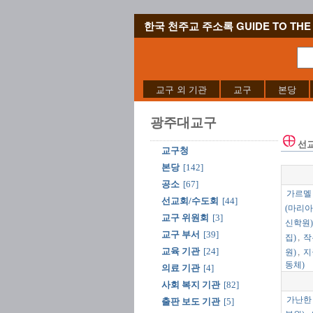
한국 천주교 주소록 GUIDE TO THE 
교구 외 기관
교구
본당
광주대교구
선
교구청
본당
[142]
공소
[67]
가르멜
선교회/수도회
[44]
(마리아
교구 위원회
[3]
신학원)
교구 부서
[39]
,
집)
작
,
교육 기관
[24]
원)
지
동체)
의료 기관
[4]
사회 복지 기관
[82]
가난한
출판 보도 기관
[5]