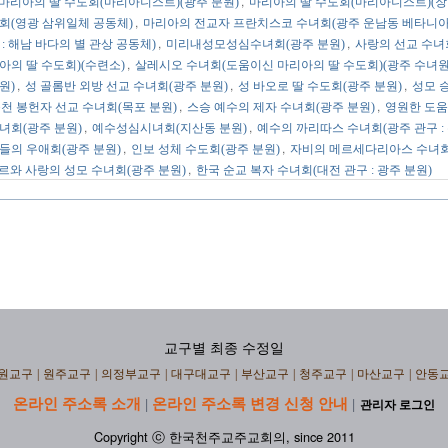
,
마리아의 딸 수도회(마리아니스트)(광주 분원)
마리아의 딸 수도회(마리아니스트)(장
,
회(영광 삼위일체 공동체)
마리아의 전교자 프란치스코 수녀회(광주 운남동 베타니아
,
,
 : 해남 바다의 별 관상 공동체)
미리내성모성심수녀회(광주 분원)
사랑의 선교 수녀
,
아의 딸 수도회)(수련소)
살레시오 수녀회(도움이신 마리아의 딸 수도회)(광주 수녀원
,
,
,
원)
성 골롬반 외방 선교 수녀회(광주 분원)
성 바오로 딸 수도회(광주 분원)
성모 
,
,
천 봉헌자 선교 수녀회(목포 분원)
스승 예수의 제자 수녀회(광주 분원)
영원한 도움
,
,
녀회(광주 분원)
예수성심시녀회(지산동 분원)
예수의 까리따스 수녀회(광주 관구 : 
,
,
들의 우애회(광주 분원)
인보 성체 수도회(광주 분원)
자비의 메르세다리아스 수녀회
,
르와 사랑의 성모 수녀회(광주 분원)
한국 순교 복자 수녀회(대전 관구 : 광주 분원)
교구별 최종 수정일
원교구
|
원주교구
|
의정부교구
|
대구대교구
|
부산교구
|
청주교구
|
마산교구
|
안동
온라인 주소록 소개
온라인 주소록 변경 신청 안내
|
|
관리자 로그인
Copyright ⓒ 한국천주교주교회의, since 2011