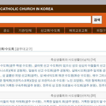
CATHOLIC CHURCH IN KOREA
공소
기관/단체
선교회/수도회
해외교포교회
피정/
[광주대교구]
교회/수도회
축성생활회와 사도생활단(남자) [14]
,
 수도회(광주 학생 수도원)
글라렛 선교 수도회(티 없으신 성모 성심의 아들들의 선교 
,
,
니스트)(목포 공동체)
말씀의 선교 수도회(광주 공동체)
살레시오회(광주 일곡동 공
,
,
,
성 골롬반 외방 선교회(광주)
성 베네딕도회 왜관 수도원(화순 수도원)
예수 그리스
,
은 형제회(프란치스코회)(장성 성 프란치스코 수도원 / 노인 요양원)
작은 형제회(프란
,
,
극히 거룩한 구속주회(광주 분원)
천주의 성 요한 의료봉사 수도회(광주 본원)
천주의
축성생활회와 사도생활단(여자) [30]
,
,
 이들의 작은 자매회(광주 수녀원)
거룩한 말씀의 회(광주 분원)
거룩한 열정의 딸 수