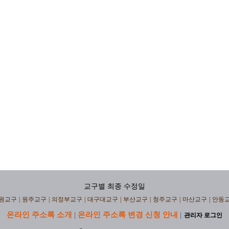
교구별 최종 수정일
원교구
|
원주교구
|
의정부교구
|
대구대교구
|
부산교구
|
청주교구
|
마산교구
|
안동
온라인 주소록 소개
온라인 주소록 변경 신청 안내
|
|
관리자 로그인