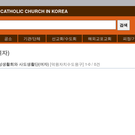
CATHOLIC CHURCH IN KOREA
공소
기관/단체
선교회/수도회
해외교포교회
피정/
자)
[덕원자치수도원구] 1-0 / 0건
성생활회와 사도생활단(여자)