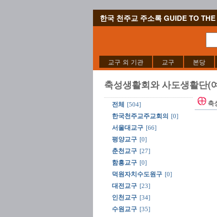
한국 천주교 주소록 GUIDE TO THE 
교구 외 기관
교구
본당
축성생활회와 사도생활단(여
축
전체
[504]
한국천주교주교회의
[0]
서울대교구
[66]
평양교구
[0]
춘천교구
[27]
함흥교구
[0]
덕원자치수도원구
[0]
대전교구
[23]
인천교구
[34]
수원교구
[35]