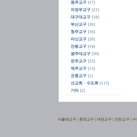
원주교구
[17]
의정부교구
[21]
대구대교구
[18]
부산교구
[30]
청주교구
[16]
마산교구
[20]
안동교구
[14]
광주대교구
[30]
전주교구
[25]
제주교구
[13]
군종교구
[1]
선교회ㆍ수도회
[112]
기타
[2]
서울대교구
|
춘천교구
|
대전교구
|
인천교구
|
수