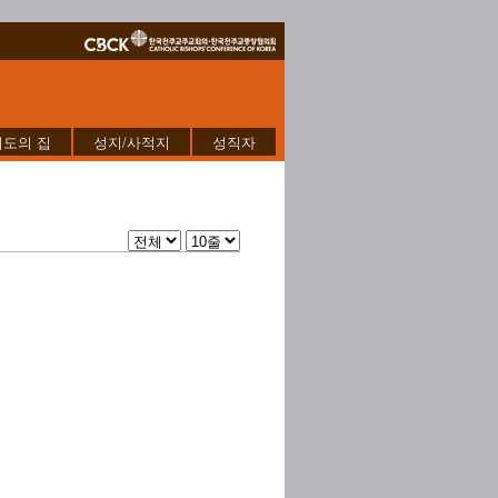
기도의 집
성지/사적지
성직자