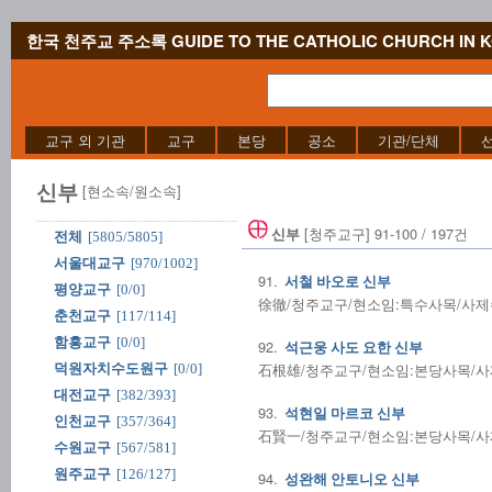
한국 천주교 주소록 GUIDE TO THE CATHOLIC CHURCH IN 
교구 외 기관
교구
본당
공소
기관/단체
신부
[현소속/원소속]
[청주교구] 91-100 / 197건
신부
전체
[5805/5805]
서울대교구
[970/1002]
91.
서철 바오로 신부
평양교구
[0/0]
徐徹/청주교구/현소임:특수사목/사제수품:
춘천교구
[117/114]
함흥교구
[0/0]
92.
석근웅 사도 요한 신부
石根雄/청주교구/현소임:본당사목/사제수품
덕원자치수도원구
[0/0]
대전교구
[382/393]
93.
석현일 마르코 신부
인천교구
[357/364]
石賢一/청주교구/현소임:본당사목/사제수품
수원교구
[567/581]
원주교구
[126/127]
94.
성완해 안토니오 신부