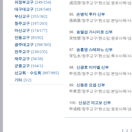
成浣偕/청주교구/현소임:원로사목/성사전
의정부교구
[249/254]
대구대교구
[528/540]
95.
손병익 루카 신부
부산교구
[355/362]
孫炳翼/청주교구/현소임:본당사목/사제수품
청주교구
[197/203]
마산교구
[174/177]
96.
송열섭 가시미로 신부
宋悅燮/청주교구/현소임:원로사목/성사전
안동교구
[93/92]
광주대교구
[298/305]
97.
송홍영 스테파노 신부
전주교구
[230/235]
宋弘永/청주교구/현소임:특수사목/사제수품
제주교구
[58/58]
군종교구
[104/1]
98.
신광호 미카엘 신부
申光浩/청주교구/현소임:본당사목/사제수품
선교회ㆍ수도회
[997/995]
기타
[3/2]
99.
신동운 요셉 신부
申東雲/청주교구/현소임:본당사목/사제수품
100.
신성근 야고보 신부
申成根/청주교구/현소임:원로사목/성사전
1
2