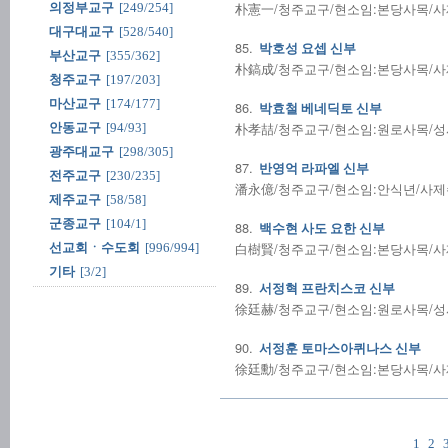
朴憲一/청주교구/현소임:본당사목/사제수품
의정부교구
[249/254]
대구대교구
[528/540]
85.
박호성 요셉 신부
부산교구
[355/362]
朴鎬成/청주교구/현소임:본당사목/사제수품
청주교구
[197/203]
마산교구
[174/177]
86.
박효철 베네딕토 신부
朴孝喆/청주교구/현소임:원로사목/성사전
안동교구
[94/93]
광주대교구
[298/305]
87.
반영억 라파엘 신부
전주교구
[230/235]
潘永億/청주교구/현소임:안식년/사제수품:
제주교구
[58/58]
군종교구
[104/1]
88.
백수현 사도 요한 신부
白樹賢/청주교구/현소임:본당사목/사제수품
선교회ㆍ수도회
[996/994]
기타
[3/2]
89.
서정혁 프란치스코 신부
徐廷赫/청주교구/현소임:원로사목/성사전
90.
서정훈 토마스아퀴나스 신부
徐廷勳/청주교구/현소임:본당사목/사제수품
1
2