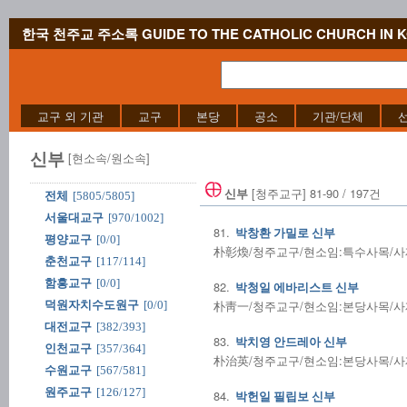
한국 천주교 주소록 GUIDE TO THE CATHOLIC CHURCH IN 
교구 외 기관
교구
본당
공소
기관/단체
신부
[현소속/원소속]
[청주교구] 81-90 / 197건
신부
전체
[5805/5805]
서울대교구
[970/1002]
81.
박창환 가밀로 신부
평양교구
[0/0]
朴彰煥/청주교구/현소임:특수사목/사제수품
춘천교구
[117/114]
함흥교구
[0/0]
82.
박청일 에바리스트 신부
朴靑一/청주교구/현소임:본당사목/사제수품
덕원자치수도원구
[0/0]
대전교구
[382/393]
83.
박치영 안드레아 신부
인천교구
[357/364]
朴治英/청주교구/현소임:본당사목/사제수품
수원교구
[567/581]
원주교구
[126/127]
84.
박헌일 필립보 신부