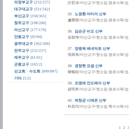
許哲洙/마산교구/현소임:원로사목/성사전
의정부교구
[252/257]
대구대교구
[531/542]
35.
노영환 마티아 신부
부산교구
[358/365]
盧榮煥/마산교구/현소임:원로사목/성사전
청주교구
[198/206]
마산교구
[177/179]
36.
김순곤 비오 신부
金順坤/마산교구/현소임:원로사목/성사전
안동교구
[95/94]
광주대교구
[302/309]
37.
장병욱 베네딕토 신부
전주교구
[232/237]
張炳旭/마산교구/현소임:원로사목/성사전
제주교구
[61/61]
군종교구
[105/2]
38.
권창현 요셉 신부
權暢鉉/마산교구/현소임:원로사목/성사전
선교회ㆍ수도회
[999/997]
기타
[5/2]
39.
조명래 안드레아 신부
趙明來/마산교구/현소임:원로사목/성사전
40.
박창균 시메온 신부
朴昌均/마산교구/현소임:특수사목/사제수품
1
2