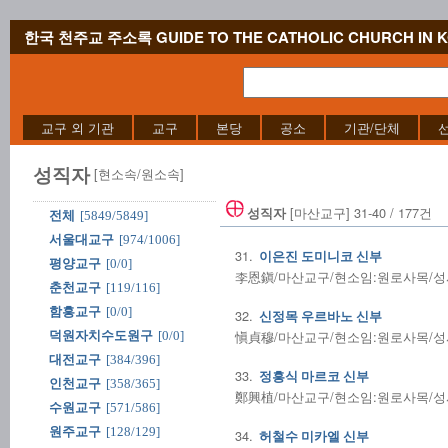
한국 천주교 주소록 GUIDE TO THE CATHOLIC CHURCH IN 
교구 외 기관
교구
본당
공소
기관/단체
성직자
[현소속/원소속]
[마산교구] 31-40 / 177건
성직자
전체
[5849/5849]
서울대교구
[974/1006]
31.
이은진 도미니코 신부
평양교구
[0/0]
李恩鎭/마산교구/현소임:원로사목/성사전
춘천교구
[119/116]
함흥교구
[0/0]
32.
신정목 우르바노 신부
愼貞穆/마산교구/현소임:원로사목/성사전
덕원자치수도원구
[0/0]
대전교구
[384/396]
33.
정흥식 마르코 신부
인천교구
[358/365]
鄭興植/마산교구/현소임:원로사목/성사전
수원교구
[571/586]
원주교구
[128/129]
34.
허철수 미카엘 신부