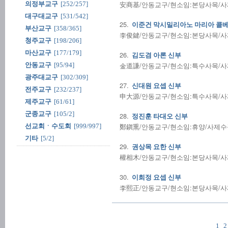
安商基/안동교구/현소임:본당사목/사제수품
의정부교구
[252/257]
대구대교구
[531/542]
25.
이준건 막시밀리아노 마리아 콜베
부산교구
[358/365]
李俊鍵/안동교구/현소임:본당사목/사제수품
청주교구
[198/206]
마산교구
[177/179]
26.
김도겸 아론 신부
金道謙/안동교구/현소임:특수사목/사제수품
안동교구
[95/94]
광주대교구
[302/309]
27.
신대원 요셉 신부
전주교구
[232/237]
申大源/안동교구/현소임:특수사목/사제수품
제주교구
[61/61]
군종교구
[105/2]
28.
정진훈 타대오 신부
鄭鎭熏/안동교구/현소임:휴양/사제수품:1
선교회ㆍ수도회
[999/997]
기타
[5/2]
29.
권상목 요한 신부
權相木/안동교구/현소임:본당사목/사제수품
30.
이희정 요셉 신부
李熙正/안동교구/현소임:본당사목/사제수품
1
2