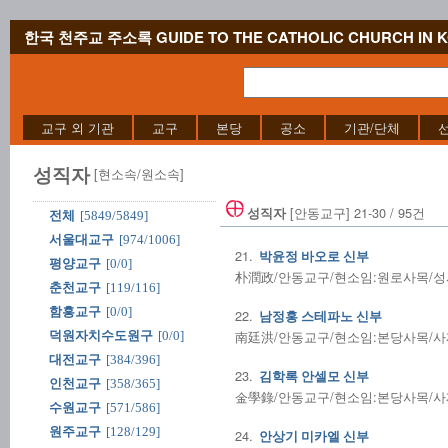
한국 천주교 주소록 GUIDE TO THE CATHOLIC CHURCH IN 
교구 외 기관
교구
본당
공소
기관/단체
성직자
[현소속/원소속]
[안동교구] 21-30 / 95건
성직자
전체
[5849/5849]
서울대교구
[974/1006]
21.
박윤정 바오로 신부
평양교구
[0/0]
朴潤政/안동교구/현소임:원로사목/성사전
춘천교구
[119/116]
함흥교구
[0/0]
22.
남정홍 스테파노 신부
南廷洪/안동교구/현소임:본당사목/사제수품
덕원자치수도원구
[0/0]
대전교구
[384/396]
23.
김학록 안셀모 신부
인천교구
[358/365]
金學錄/안동교구/현소임:본당사목/사제수품
수원교구
[571/586]
원주교구
[128/129]
24.
안상기 미카엘 신부