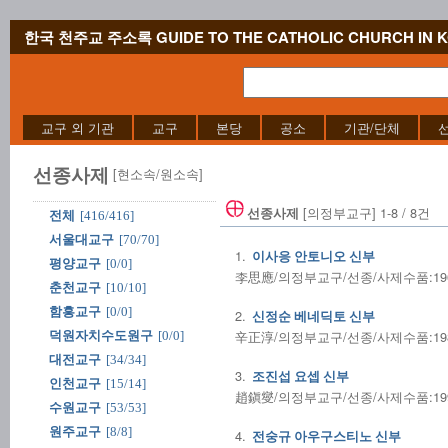
한국 천주교 주소록 GUIDE TO THE CATHOLIC CHURCH IN 
교구 외 기관
교구
본당
공소
기관/단체
선종사제
[현소속/원소속]
[의정부교구] 1-8 / 8건
선종사제
전체
[416/416]
서울대교구
[70/70]
1.
이사응 안토니오 신부
평양교구
[0/0]
李思應/의정부교구/선종/사제수품:19
춘천교구
[10/10]
함흥교구
[0/0]
2.
신정순 베네딕토 신부
辛正淳/의정부교구/선종/사제수품:1983/
덕원자치수도원구
[0/0]
대전교구
[34/34]
3.
조진섭 요셉 신부
인천교구
[15/14]
趙鎭燮/의정부교구/선종/사제수품:1991/
수원교구
[53/53]
원주교구
[8/8]
4.
전숭규 아우구스티노 신부