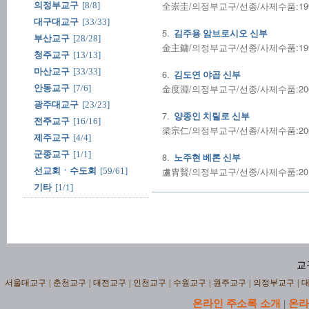
全崇圭/의정부교구/선종/사제수품:1997/
의정부교구
[8/8]
대구대교구
[33/33]
5.
김주용 암브로시오 신부
부산교구
[28/28]
金主鏞/의정부교구/선종/사제수품:1999.0
청주교구
[13/13]
마산교구
[33/33]
6.
김도연 야곱 신부
金度淵/의정부교구/선종/사제수품:2000/
안동교구
[7/6]
광주대교구
[23/23]
7.
양종인 치릴로 신부
전주교구
[16/16]
梁宗仁/의정부교구/선종/사제수품:2000/
제주교구
[4/4]
군종교구
[1/1]
8.
노주현 베론 신부
盧胄賢/의정부교구/선종/사제수품:2013
선교회ㆍ수도회
[59/61]
기타
[1/1]
교
서울대교구
|
춘천교구
|
대전교구
|
인천교구
|
수원교구
|
원주교구
|
의정부교구
|
온라인 주소록 소개
온라
|