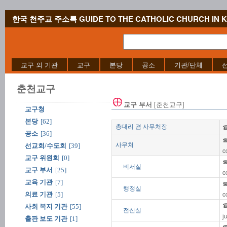
한국 천주교 주소록 GUIDE TO THE CATHOLIC CHURCH IN 
교구 외 기관
교구
본당
공소
기관/단체
춘천교구
[춘천교구]
교구 부서
교구청
본당
[62]
☎
총대리 겸 사무처장
공소
[36]
☎
사무처
선교회/수도회
[39]
c
교구 위원회
[0]
☎
비서실
교구 부서
[25]
c
교육 기관
[7]
☎
행정실
c
의료 기관
[5]
☎
사회 복지 기관
[55]
전산실
j
출판 보도 기관
[1]
☎