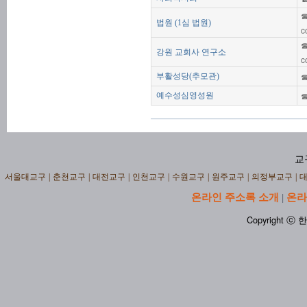
☎
법원 (1심 법원)
c
☎
강원 교회사 연구소
c
☎
부활성당(추모관)
☎
예수성심영성원
교
서울대교구
|
춘천교구
|
대전교구
|
인천교구
|
수원교구
|
원주교구
|
의정부교구
|
온라인 주소록 소개
온라
|
Copyright ⓒ