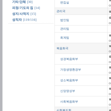
기타 단체
[30]
편집실
c
피정/기도의 집
[14]
☎
관리국
성지/사적지
[15]
☎
성직자
[119/116]
법인팀
c
관리팀
☎
회계팀
c
☎
복음화국
c
☎
성경복음화부
c
☎
가정생명환경부
c
☎
성소복음화부
c
☎
신앙영성부
c
☎
사회복음화부
c
☎
사회복지회