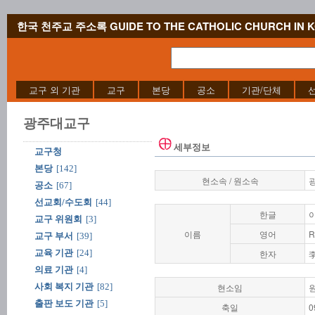
한국 천주교 주소록 GUIDE TO THE CATHOLIC CHURCH IN 
교구 외 기관
교구
본당
공소
기관/단체
광주대교구
세부정보
교구청
본당
[142]
현소속 / 원소속
공소
[67]
선교회/수도회
[44]
한글
교구 위원회
[3]
이름
영어
R
교구 부서
[39]
교육 기관
[24]
한자
의료 기관
[4]
사회 복지 기관
[82]
현소임
출판 보도 기관
[5]
축일
0