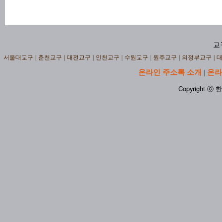
교
서울대교구
|
춘천교구
|
대전교구
|
인천교구
|
수원교구
|
원주교구
|
의정부교구
|
온라인 주소록 소개
온라
|
Copyright ⓒ