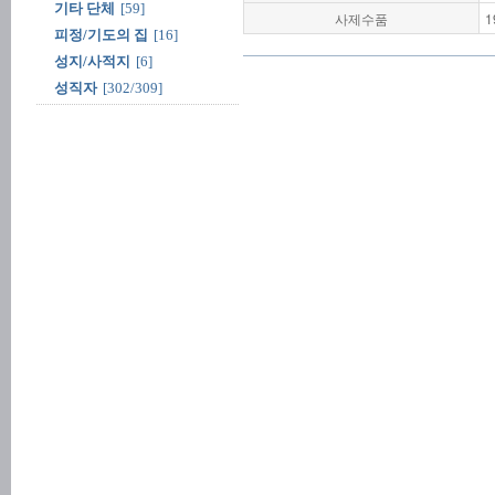
기타 단체
[59]
사제수품
1
피정/기도의 집
[16]
성지/사적지
[6]
성직자
[302/309]