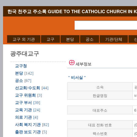
한국 천주교 주소록 GUIDE TO THE CATHOLIC CHURCH IN 
교구 외 기관
교구
본당
공소
기관/단체
광주대교구
세부정보
교구청
본당
[142]
" 비서실 "
공소
[67]
소속
선교회/수도회
[44]
한글명칭
교구 위원회
[3]
교구 부서
[39]
대표주소
6
교육 기관
[24]
의료 기관
[4]
대표 전화 번호
(
사회 복지 기관
[82]
출판 보도 기관
[5]
팩스번호
(