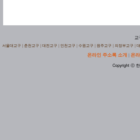
교
서울대교구
|
춘천교구
|
대전교구
|
인천교구
|
수원교구
|
원주교구
|
의정부교구
|
온라인 주소록 소개
온라
|
Copyright ⓒ