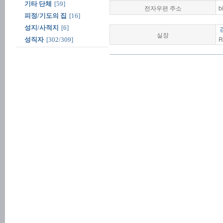
기타 단체
[59]
전자우편 주소
b
피정/기도의 집
[16]
성지/사적지
[6]
실장
R
성직자
[302/309]