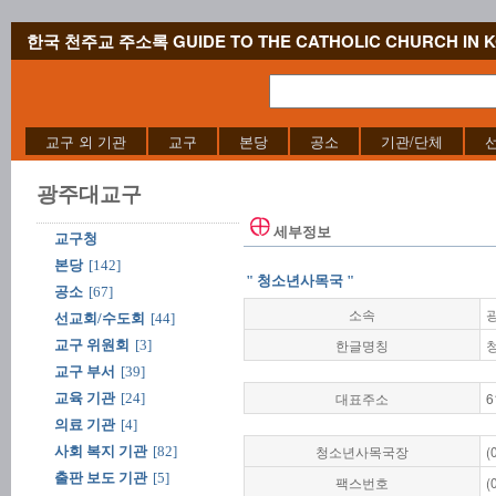
한국 천주교 주소록 GUIDE TO THE CATHOLIC CHURCH IN 
교구 외 기관
교구
본당
공소
기관/단체
광주대교구
세부정보
교구청
본당
[142]
" 청소년사목국 "
공소
[67]
소속
선교회/수도회
[44]
한글명칭
교구 위원회
[3]
교구 부서
[39]
대표주소
6
교육 기관
[24]
의료 기관
[4]
청소년사목국장
(
사회 복지 기관
[82]
출판 보도 기관
[5]
팩스번호
(