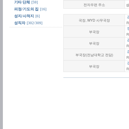
기타 단체
[59]
전자우편 주소
g
피정/기도의 집
[16]
성지/사적지
[6]
국장, WYD 사무국장
R
성직자
[302/309]
부국장
R
부국장
R
부국장(전남대학교 전담)
R
부국장
R