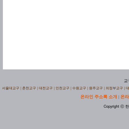
교
서울대교구
|
춘천교구
|
대전교구
|
인천교구
|
수원교구
|
원주교구
|
의정부교구
|
온라인 주소록 소개
온라
|
Copyright ⓒ