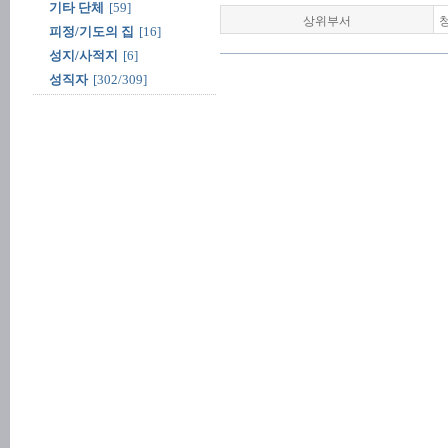
기타 단체
[59]
상위부서
피정/기도의 집
[16]
성지/사적지
[6]
성직자
[302/309]