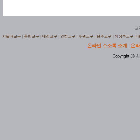
교
서울대교구
|
춘천교구
|
대전교구
|
인천교구
|
수원교구
|
원주교구
|
의정부교구
|
온라인 주소록 소개
온라
|
Copyright ⓒ