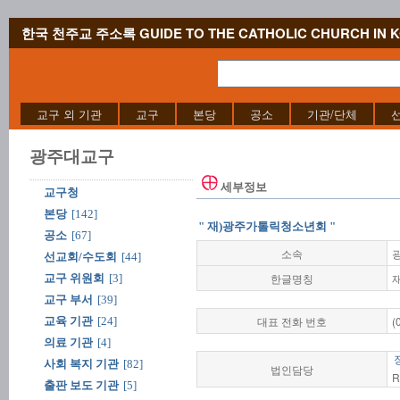
한국 천주교 주소록 GUIDE TO THE CATHOLIC CHURCH IN 
교구 외 기관
교구
본당
공소
기관/단체
광주대교구
세부정보
교구청
본당
[142]
" 재)광주가톨릭청소년회 "
공소
[67]
소속
선교회/수도회
[44]
한글명칭
교구 위원회
[3]
교구 부서
[39]
대표 전화 번호
(
교육 기관
[24]
의료 기관
[4]
사회 복지 기관
[82]
법인담당
R
출판 보도 기관
[5]