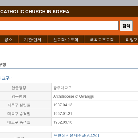
CATHOLIC CHURCH IN KOREA
공소
기관/단체
선교회/수도회
해외교포교회
피정/
구청
대교구 "
한글명칭
광주대교구
영문명칭
Archdiocese of Gwangju
지목구 설립일
1937.04.13
대목구 승격일
1957.01.21
대교구 승격일
1962.03.10
옥현진 시몬 대주교(2022년)