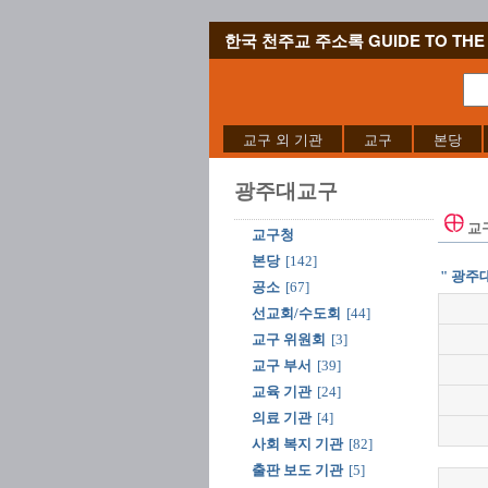
한국 천주교 주소록 GUIDE TO THE 
교구 외 기관
교구
본당
광주대교구
교
교구청
본당
[142]
" 광주
공소
[67]
선교회/수도회
[44]
교구 위원회
[3]
교구 부서
[39]
교육 기관
[24]
의료 기관
[4]
사회 복지 기관
[82]
출판 보도 기관
[5]