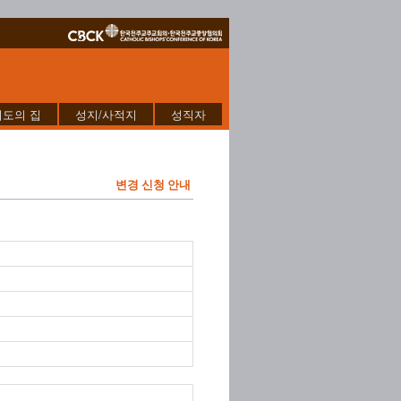
기도의 집
성지/사적지
성직자
변경 신청 안내