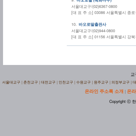
바오로딸 (혜화나무)
서울대교구/(02)6367-0800
[대 표 주 소] 03086 서울특별시 종로
10.
바오로딸출판사
서울대교구/(02)944-0800
[대 표 주 소] 01156 서울특별시 
교
서울대교구
|
춘천교구
|
대전교구
|
인천교구
|
수원교구
|
원주교구
|
의정부교구
|
온라인 주소록 소개
온라
|
Copyright ⓒ