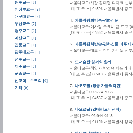
서울대교구/사장 김대영 디다코 신부
원주교구
[1]
[대 표 주 소] 04506 서울특별시 중구
의정부교구
[2]
대구대교구
[7]
4.
가톨릭평화방송·평화신문
부산교구
[7]
서울대교구/이사장 구요비 욥 주교/(02)2
청주교구
[2]
[대 표 주 소] 04552 서울특별시 중구
마산교구
[1]
5.
가톨릭평화방송·평화신문 미주지
안동교구
[1]
서울대교구/대표 김찬미 가비노 신부/1-7
광주대교구
[5]
전주교구
[3]
6.
도서출판 성서와 함께
제주교구
[0]
서울대교구/책임자 박경숙 아드리아
[대 표 주 소] 06910 서울특별시 
군종교구
[0]
선교회ㆍ수도회
[0]
7.
바오로딸 (명동 가톨릭회관)
기타
[0]
서울대교구/(02)774-7008
[대 표 주 소] 04537 서울특별시 중
8.
바오로딸 (알베리오네센터)
서울대교구/(02)944-0943
[대 표 주 소] 01156 서울특별시 
9.