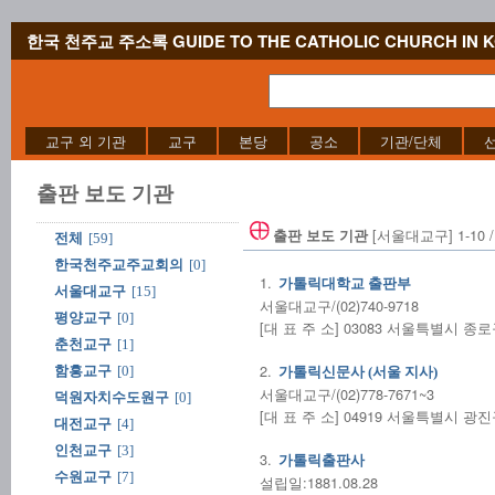
한국 천주교 주소록 GUIDE TO THE CATHOLIC CHURCH IN 
교구 외 기관
교구
본당
공소
기관/단체
출판 보도 기관
[서울대교구] 1-10 /
출판 보도 기관
전체
[59]
한국천주교주교회의
[0]
1.
가톨릭대학교 출판부
서울대교구
[15]
서울대교구/(02)740-9718
평양교구
[0]
[대 표 주 소] 03083 서울특별시 종로구
춘천교구
[1]
2.
함흥교구
[0]
가톨릭신문사 (서울 지사)
서울대교구/(02)778-7671~3
덕원자치수도원구
[0]
[대 표 주 소] 04919 서울특별시 광
대전교구
[4]
인천교구
[3]
3.
가톨릭출판사
수원교구
[7]
설립일:1881.08.28