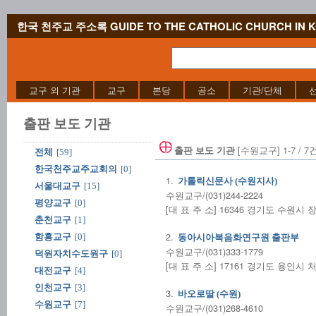
한국 천주교 주소록 GUIDE TO THE CATHOLIC CHURCH IN 
교구 외 기관
교구
본당
공소
기관/단체
출판 보도 기관
[수원교구] 1-7 / 7
출판 보도 기관
전체
[59]
한국천주교주교회의
[0]
1.
가톨릭신문사 (수원지사)
서울대교구
[15]
수원교구/(031)244-2224
평양교구
[0]
[대 표 주 소] 16346 경기도 수원시
춘천교구
[1]
2.
함흥교구
[0]
동아시아복음화연구원 출판부
수원교구/(031)333-1779
덕원자치수도원구
[0]
[대 표 주 소] 17161 경기도 용인시
대전교구
[4]
인천교구
[3]
3.
바오로딸 (수원)
수원교구
[7]
수원교구/(031)268-4610