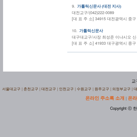
9.
가톨릭신문사 (대전 지사)
대전교구/(042)222-0089
[대 표 주 소] 34915 대전광역시 중구
10.
가톨릭신문사
대구대교구/사장 최성준 이냐시오 신부/1
[대 표 주 소] 41933 대구광역시 중
교
서울대교구
|
춘천교구
|
대전교구
|
인천교구
|
수원교구
|
원주교구
|
의정부교구
|
온라인 주소록 소개
온라
|
Copyright ⓒ