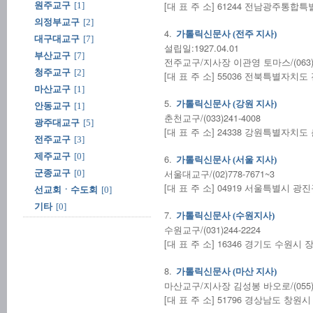
[대 표 주 소] 61244 전남광주통합특별
원주교구
[1]
의정부교구
[2]
4.
가톨릭신문사 (전주 지사)
대구대교구
[7]
설립일:1927.04.01
부산교구
[7]
전주교구/지사장 이관영 토마스/(063)2
청주교구
[2]
[대 표 주 소] 55036 전북특별자치
마산교구
[1]
5.
가톨릭신문사 (강원 지사)
안동교구
[1]
춘천교구/(033)241-4008
광주대교구
[5]
[대 표 주 소] 24338 강원특별자치도 춘
전주교구
[3]
제주교구
[0]
6.
가톨릭신문사 (서울 지사)
서울대교구/(02)778-7671~3
군종교구
[0]
[대 표 주 소] 04919 서울특별시 광
선교회ㆍ수도회
[0]
기타
[0]
7.
가톨릭신문사 (수원지사)
수원교구/(031)244-2224
[대 표 주 소] 16346 경기도 수원시
8.
가톨릭신문사 (마산 지사)
마산교구/지사장 김성봉 바오로/(055)2
[대 표 주 소] 51796 경상남도 창