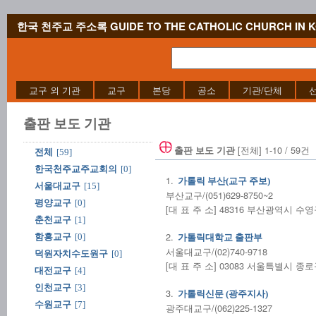
한국 천주교 주소록 GUIDE TO THE CATHOLIC CHURCH IN 
교구 외 기관
교구
본당
공소
기관/단체
출판 보도 기관
[전체] 1-10 / 59건
출판 보도 기관
전체
[59]
한국천주교주교회의
[0]
1.
가톨릭 부산(교구 주보)
서울대교구
[15]
부산교구/(051)629-8750~2
평양교구
[0]
[대 표 주 소] 48316 부산광역시 수
춘천교구
[1]
2.
함흥교구
[0]
가톨릭대학교 출판부
서울대교구/(02)740-9718
덕원자치수도원구
[0]
[대 표 주 소] 03083 서울특별시 종로구
대전교구
[4]
인천교구
[3]
3.
가톨릭신문 (광주지사)
수원교구
[7]
광주대교구/(062)225-1327