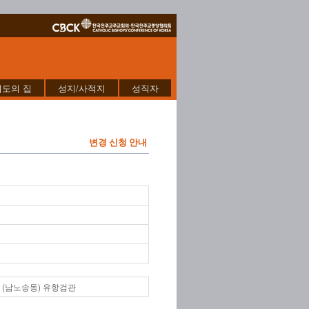
기도의 집
성지/사적지
성직자
변경 신청 안내
 (남노송동) 유항검관