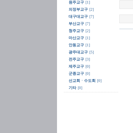
원주교구
[1]
의정부교구
[2]
대구대교구
[7]
부산교구
[7]
청주교구
[2]
마산교구
[1]
안동교구
[1]
광주대교구
[5]
전주교구
[3]
제주교구
[0]
군종교구
[0]
선교회ㆍ수도회
[0]
기타
[0]