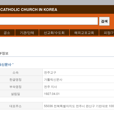
CATHOLIC CHURCH IN KOREA
공소
기관/단체
선교회/수도회
해외교포교회
피정/
부정보
릭신문사 "
소속
전주교구
한글명칭
가톨릭신문사
부속명칭
전주 지사
설립일
1927.04.01
대표주소
55036 전북특별자치도 전주시 완산구 기린대로 100