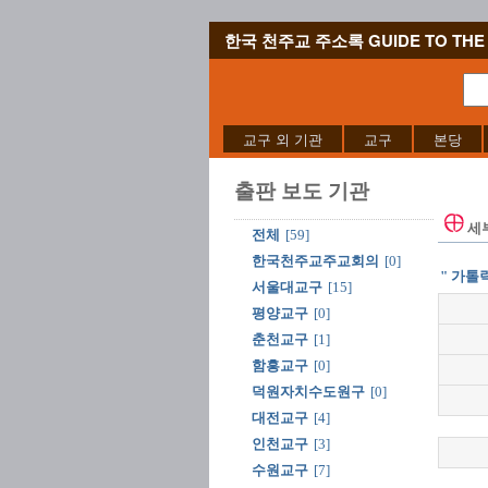
한국 천주교 주소록 GUIDE TO THE 
교구 외 기관
교구
본당
출판 보도 기관
세
전체
[59]
한국천주교주교회의
[0]
" 가톨
서울대교구
[15]
평양교구
[0]
춘천교구
[1]
함흥교구
[0]
덕원자치수도원구
[0]
대전교구
[4]
인천교구
[3]
수원교구
[7]